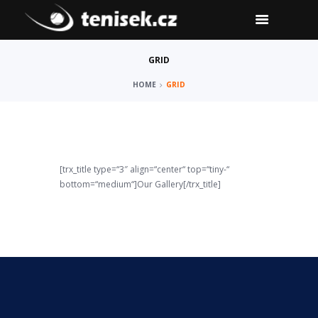
GRID
HOME
GRID
[trx_title type=“3″ align=“center“ top=“tiny-“
bottom=“medium“]Our Gallery[/trx_title]